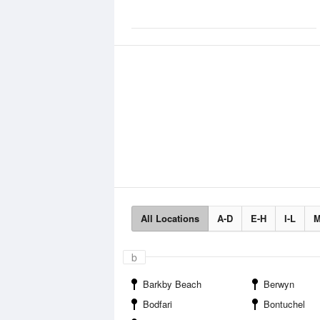
All Locations
A-D
E-H
I-L
M
b
Barkby Beach
Berwyn
Bodfari
Bontuchel