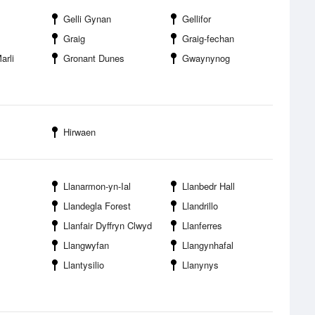
Gelli Gynan
Gellifor
Graig
Graig-fechan
arli
Gronant Dunes
Gwaynynog
Hirwaen
Llanarmon-yn-Ial
Llanbedr Hall
Llandegla Forest
Llandrillo
Llanfair Dyffryn Clwyd
Llanferres
Llangwyfan
Llangynhafal
Llantysilio
Llanynys