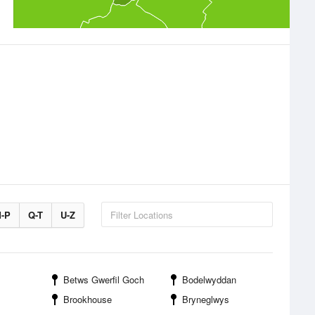
-P
Q-T
U-Z
Betws Gwerfil Goch
Bodelwyddan
Brookhouse
Bryneglwys