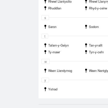
Rhewl Llantysilio
Rhewl Llanyn
Rhuddlan
Rhyd-y-ceirw
s
Saron
Sodom
t
Tafarn-y-Gelyn
Tan-yr-allt
Ty-mawr
Tyn-y-cefn
w
Waen Llandyrnog
Waen Nantgl
y
Ystrad