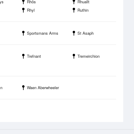
ys
Rhôs
Rhuallt
Rhyl
Ruthin
Sportsmans Arms
St Asaph
Trefnant
Tremeirchion
yn
Waen Aberwheeler