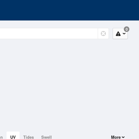
0
on
UV
Tides
Swell
More