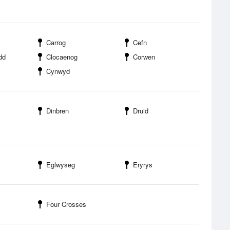
Carrog
Cefn
dd
Clocaenog
Corwen
Cynwyd
Dinbren
Druid
Eglwyseg
Eryrys
Four Crosses