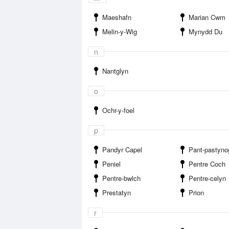
Maeshafn
Marian Cwm
Melin-y-Wig
Mynydd Du
n
Nantglyn
o
Ochr-y-foel
p
Pandyr Capel
Pant-pastyno
Peniel
Pentre Coch
Pentre-bwlch
Pentre-celyn
Prestatyn
Prion
r