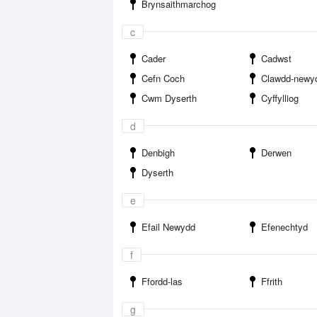
Brynsaithmarchog
c
Cader
Cadwst
Cefn Coch
Clawdd-newy
Cwm Dyserth
Cyffylliog
d
Denbigh
Derwen
Dyserth
e
Efail Newydd
Efenechtyd
f
Ffordd-las
Ffrith
g