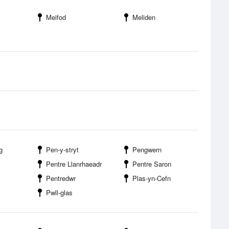
Meifod
Meliden
g
Pen-y-stryt
Pengwern
Pentre Llanrhaeadr
Pentre Saron
Pentredwr
Plas-yn-Cefn
Pwll-glas