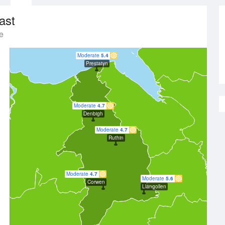
ast
e
Moderate
5.4
Prestatyn
Moderate
4.7
Denbigh
Moderate
4.7
Ruthin
Moderate
4.7
Moderate
5.6
Corwen
Llangollen