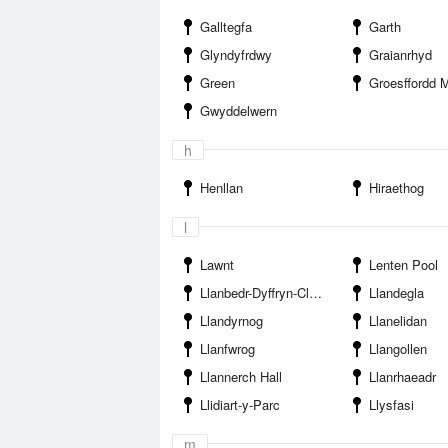
Galltegfa
Garth
Glyndyfrdwy
Graianrhyd
Green
Groesffordd M
Gwyddelwern
h
Henllan
Hiraethog
l
Lawnt
Lenten Pool
Llanbedr-Dyffryn-Clwyd
Llandegla
Llandyrnog
Llanelidan
Llanfwrog
Llangollen
Llannerch Hall
Llanrhaeadr
Llidiart-y-Parc
Llysfasi
m